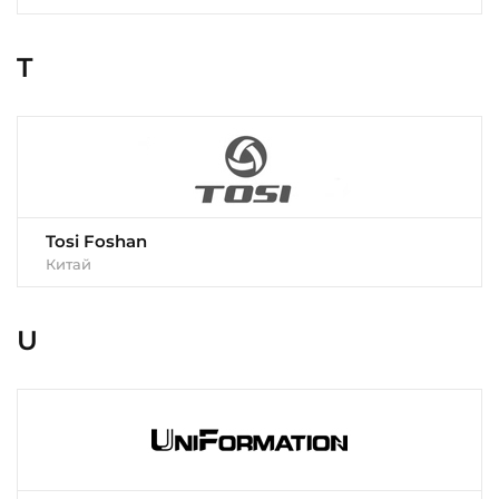
T
Tosi Foshan
Китай
U