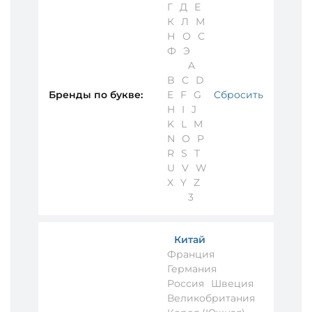
Г
Д
Е
К
Л
М
Н
О
С
Ф
Э
A
B
C
D
Бренды по букве:
E
F
G
Сбросить
H
I
J
K
L
M
N
O
P
R
S
T
U
V
W
X
Y
Z
3
Китай
Франция
Германия
Россия
Швеция
Великобритания