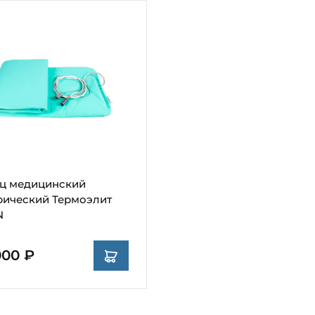
ц медицинский
рический Термоэлит
N
000 ₽