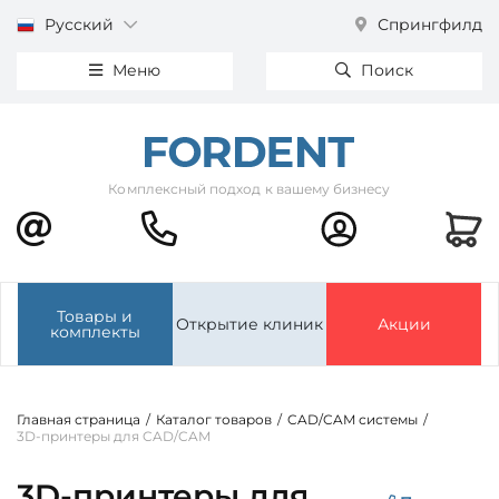
Русский
Спрингфилд
Меню
Поиск
Комплексный подход к вашему бизнесу
Товары и
Открытие клиник
Акции
комплекты
Главная страница
/
Каталог товаров
/
CAD/CAM системы
/
3D-принтеры для CAD/CAM
3D-принтеры для