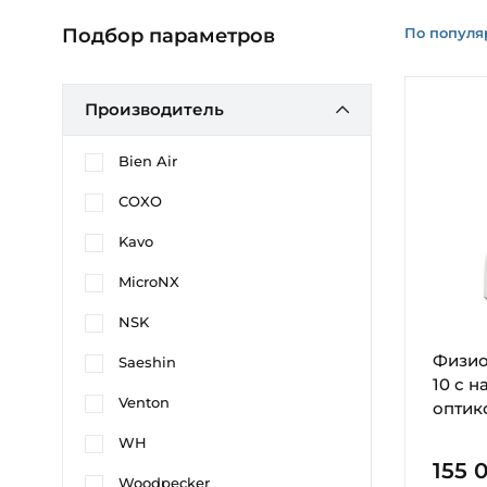
По популя
Подбор параметров
Производитель
Bien Air
COXO
Kavo
MicroNX
NSK
Физио
Saeshin
10 с н
Venton
оптик
WH
155 
Woodpecker