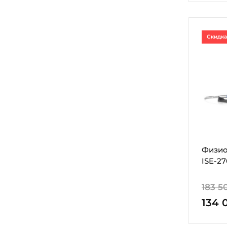
Скидка
Физио
ISE-2
183 5
134 