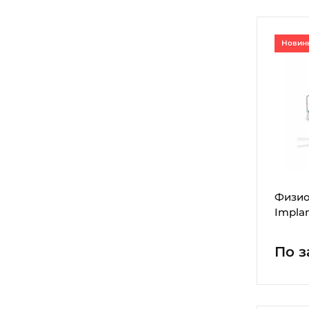
Новин
Физио
Impla
По з