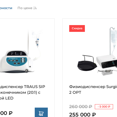
рности
По цене
Скидка
диспенсер TRAUS SIP
Физиодиспенсер Surgi
аконечником (20:1) с
2 OPT
ой LED
260 000 ₽
- 5 000 ₽
000 ₽
255 000 ₽