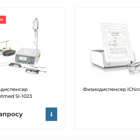
ка
диспенсер
Физиодиспенсер iChir
ntmed SI-1023
апросу