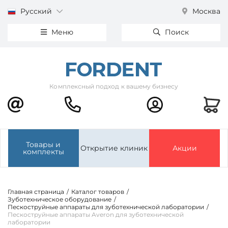
Русский
Москва
Меню
Поиск
Комплексный подход к вашему бизнесу
Товары и
Открытие клиник
Акции
комплекты
Главная страница
/
Каталог товаров
/
Зуботехническое оборудование
/
Пескоструйные аппараты для зуботехнической лаборатории
/
Пескоструйные аппараты Averon для зуботехнической
лаборатории