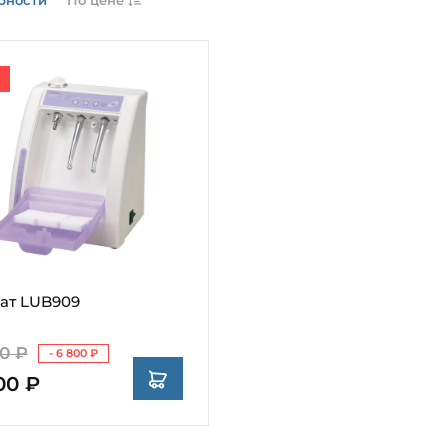
ат LUB909
0 ₽
- 6 800 ₽
00 ₽