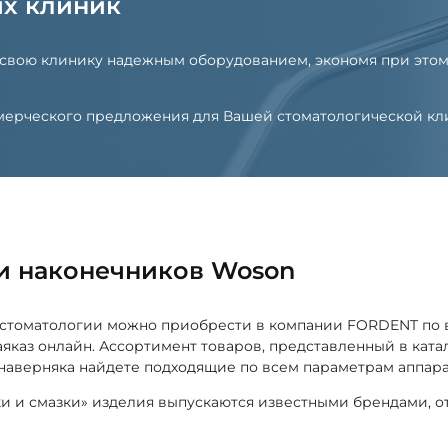
их клиник
 свою клинику надежным оборудованием, экономя при этом
оммерческого предложения для Вашей стоматологической к
ки наконечников Woson
ля стоматологии можно приобрести в компании FORDENT п
заяказ онлайн. Ассортимент товаров, представленный в кат
наверняка найдете подходящие по всем параметрам аппарат
ки и смазки» изделия выпускаются известными брендами, 