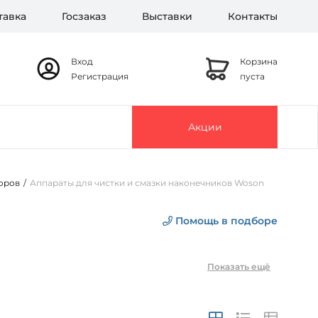
тавка
Госзаказ
Выставки
Контакты
Вход
Корзина
Регистрация
пуста
Акции
оров
/
Аппараты для чистки и смазки наконечников Woson
Помощь в подборе
Показать ещё