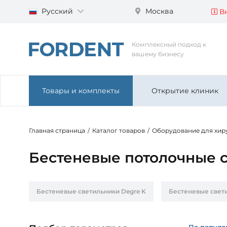
Русский
Москва
Вн
Комплексный подход к
вашему бизнесу
Товары и комплекты
Открытие клиник
Главная страница
/
Каталог товаров
/
Оборудование для хир
Бестеневые потолочные с
Бестеневые светильники Degre K
Бестеневые свет
По популя