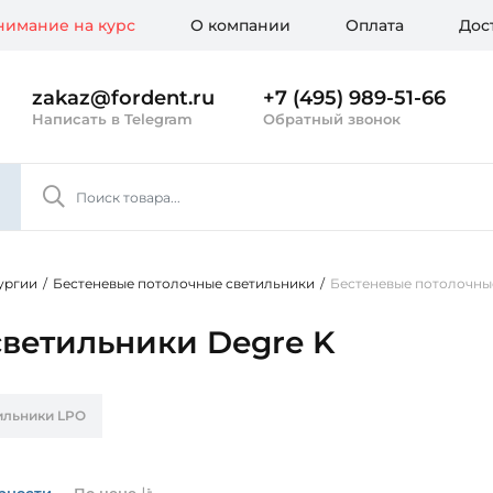
имание на курс
О компании
Оплата
Дос
zakaz@fordent.ru
+7 (495) 989-51-66
Написать в Telegram
Обратный звонок
ургии
/
Бестеневые потолочные светильники
/
Бестеневые потолочны
ветильники Degre K
ильники LPO
рности
По цене