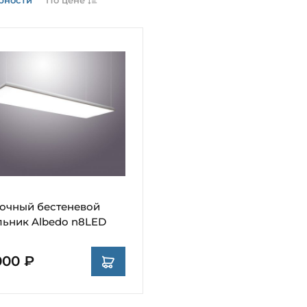
очный бестеневой
льник Albedo n8LED
000 ₽