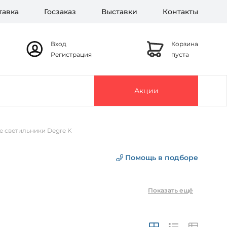
тавка
Госзаказ
Выставки
Контакты
Вход
Корзина
Регистрация
пуста
Акции
е светильники Degre K
Помощь в подборе
Показать ещё