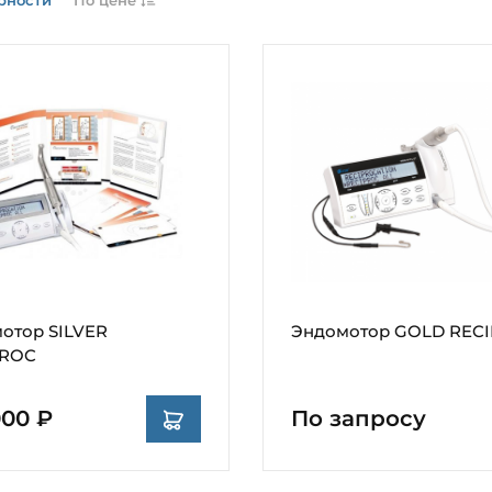
отор SILVER
Эндомотор GOLD REC
PROC
000 ₽
По запросу