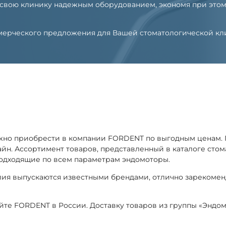
 свою клинику надежным оборудованием, экономя при этом
оммерческого предложения для Вашей стоматологической к
жно приобрести в компании FORDENT по выгодным ценам. 
лайн. Ассортимент товаров, представленный в каталоге ст
подходящие по всем параметрам эндомоторы.
лия выпускаются известными брендами, отлично зарекоме
айте FORDENT в России. Доставку товаров из группы «Эндо