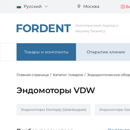
Русский
Москва
Вн
Комплексный подход к
вашему бизнесу
Товары и комплекты
Открытие клиник
Главная страница
/
Каталог товаров
/
Эндодонтическое обо
Эндомоторы VDW
Эндомоторы Dentsply (Швейцария)
Эндомоторы Geo
Эндомоторы NSK (Япония)
Эндомоторы VDW (Герм
По популя