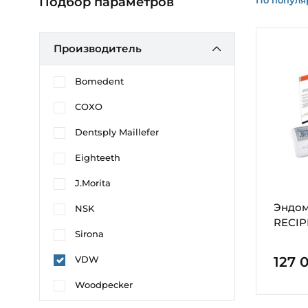
Подбор параметров
Производитель
Bomedent
COXO
Dentsply Maillefer
Eighteeth
J.Morita
Эндом
NSK
RECI
Sirona
VDW
127 
Woodpecker