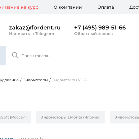
имание на курс
О компании
Оплата
Дос
zakaz@fordent.ru
+7 (495) 989-51-66
Написать в Telegram
Обратный звонок
рудование
/
Эндомоторы
/
Эндомоторы VDW
Soft (Россия)
Эндомоторы J.Morita (Япония)
Эндомоторы 
ания)
рности
По цене