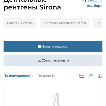
Помощь в
рентгены Sirona
подборе
Рентгены Vatech
Рентгены Carestream Dental
Рентг
Фильтр товаров
Сбросить фильтр
По популярности
По цене