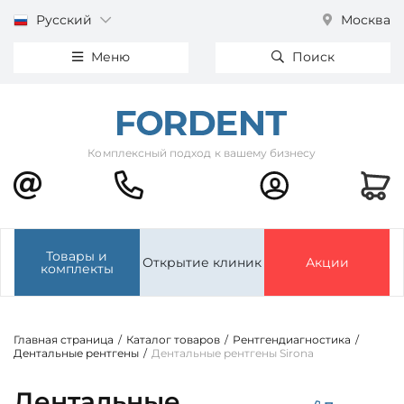
Русский
Москва
Меню
Поиск
Комплексный подход к вашему бизнесу
Товары и
Открытие клиник
Акции
комплекты
Главная страница
/
Каталог товаров
/
Рентгендиагностика
/
Дентальные рентгены
/
Дентальные рентгены Sirona
Дентальные