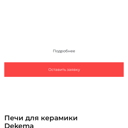
свою клинику надежным оборудованием, экономя при
этом свой бюджет
Оставьте заявку и получите бесплатный расчет
коммерческого предложения для Вашей
стоматологической клиники
Подробнее
Оставить заявку
Печи для керамики
Dekema