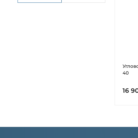
Углово
40
16 9