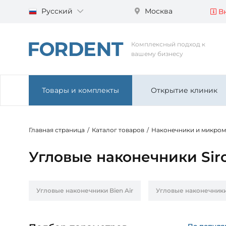
Русский
Москва
Вн
Комплексный подход к
вашему бизнесу
Товары и комплекты
Открытие клиник
Главная страница
/
Каталог товаров
/
Наконечники и микро
Угловые наконечники Sir
Угловые наконечники Bien Air
Угловые наконечники
Угловые наконечники NSK
Угловые наконечники 
По популя