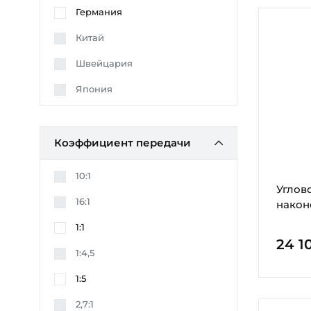
Германия
Китай
Швейцария
Япония
Коэффициент передачи
10:1
Углов
16:1
наконе
1:1
24 1
1:4,5
1:5
2,7:1