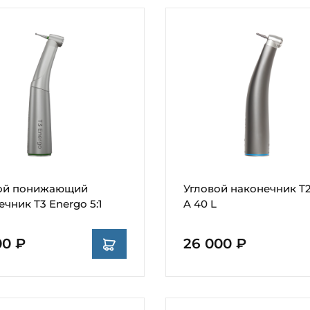
ой понижающий
Угловой наконечник T2
чник T3 Energo 5:1
A 40 L
00 ₽
26 000 ₽