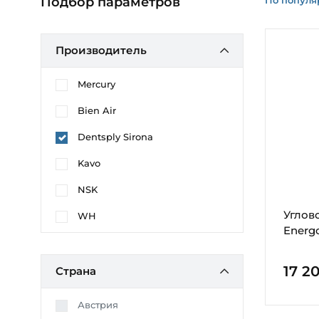
Подбор параметров
Производитель
Mercury
Bien Air
Dentsply Sirona
Kavo
NSK
Углов
WH
Energo
17 2
Страна
Австрия