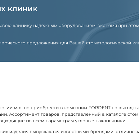
их клиник
 свою клинику надежным оборудованием, экономя при этом
оммерческого предложения для Вашей стоматологической к
ологии можно приобрести в компании FORDENT по выгодны
лайн. Ассортимент товаров, представленный в каталоге ст
подходящие по всем параметрам угловые наконечники.
ики» изделия выпускаются известными брендами, отлично 