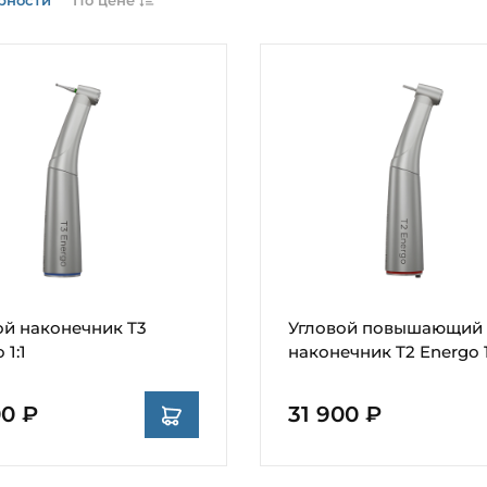
ой наконечник T3
Угловой повышающий
 1:1
наконечник T2 Energo 1
00 ₽
31 900 ₽