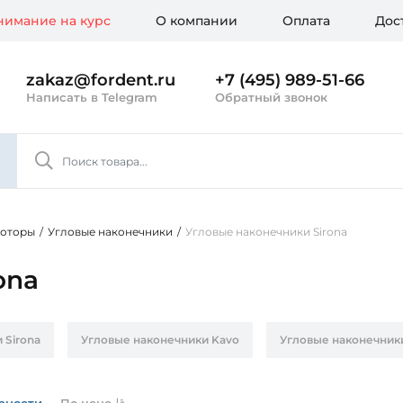
имание на курс
О компании
Оплата
Дос
zakaz@fordent.ru
+7 (495) 989-51-66
Написать в Telegram
Обратный звонок
моторы
/
Угловые наконечники
/
Угловые наконечники Sirona
ona
 Sirona
Угловые наконечники Kavo
Угловые наконечник
WH
Угловые наконечники Амикдент
рности
По цене