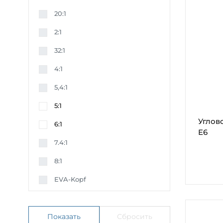
20:1
2:1
32:1
4:1
5,4:1
5:1
Углов
6:1
E6
7.4:1
8:1
EVA-Kopf