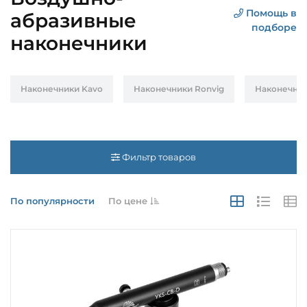
Помощь в
абразивные
подборе
наконечники
Наконечники Kavo
Наконечники Ronvig
Наконечник
Фильтр товаров
По популярности
По цене