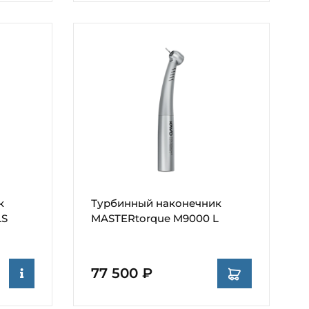
к
Турбинный наконечник
LS
MASTERtorque M9000 L
77 500 ₽