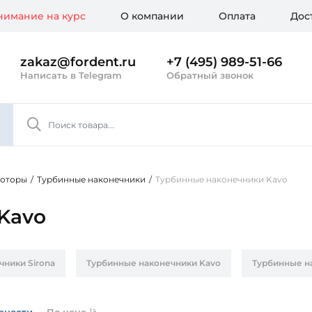
имание на курс
О компании
Оплата
Дос
zakaz@fordent.ru
+7 (495) 989-51-66
Написать в Telegram
Обратный звонок
моторы
/
Турбинные наконечники
/
Турбинные наконечники Kavo
Kavo
чники Sirona
Турбинные наконечники Kavo
Турбинные н
ики WH
рности
По цене