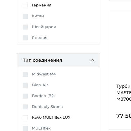
Германия
Китай
Швейцария
Япония
Тип соединения
Midwest M4
Biеn-Air
Турби
MASTE
Borden (B2)
M8700
Dentsply Sirona
77 5
KaVo MULTIflex LUX
MULTIflex