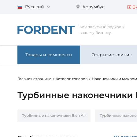
Русский
Колумбус
Вн
Комплексный подход к
вашему бизнесу
Товары и комплекты
Открытие клиник
Главная страница
/
Каталог товаров
/
Наконечники и микро
Турбинные наконечники 
Турбинные наконечники Bien Air
Турбинные наконе
Турбинные наконечники NSK
Турбинные наконечн
По популя