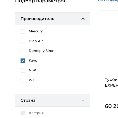
Подбор параметров
Производитель
Mercury
Bien Air
Dentsply Sirona
Kavo
NSK
Турби
WH
EXPER
Страна
60 2
Австрия