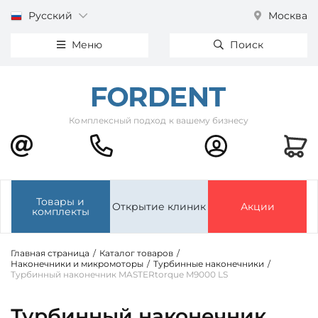
Русский
Москва
Меню
Поиск
Комплексный подход к вашему бизнесу
Товары и
Открытие клиник
Акции
комплекты
Главная страница
/
Каталог товаров
/
Наконечники и микромоторы
/
Турбинные наконечники
/
Турбинный наконечник MASTERtorque M9000 LS
Турбинный наконечник