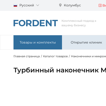
Русский
Колумбус
Вн
Комплексный подход к
вашему бизнесу
Товары и комплекты
Открытие клиник
Главная страница
/
Каталог товаров
/
Наконечники и микро
Турбинный наконечник M