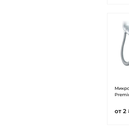
Микро
Prem
от 2