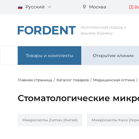
Русский
Москва
Вн
Комплексный подход к
вашему бизнесу
Товары и комплекты
Открытие клиник
Главная страница
/
Каталог товаров
/
Медицинская оптика
/
Стоматологические микр
Микроскопы Zumax (Китай)
Микроскопы Kavo (Герм