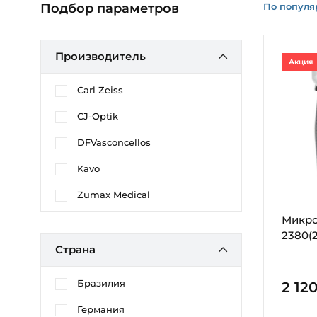
По популя
Подбор параметров
Производитель
Акция
Carl Zeiss
CJ-Optik
DFVasconcellos
Kavo
Zumax Medical
Микро
2380(
Страна
Бразилия
2 12
Германия