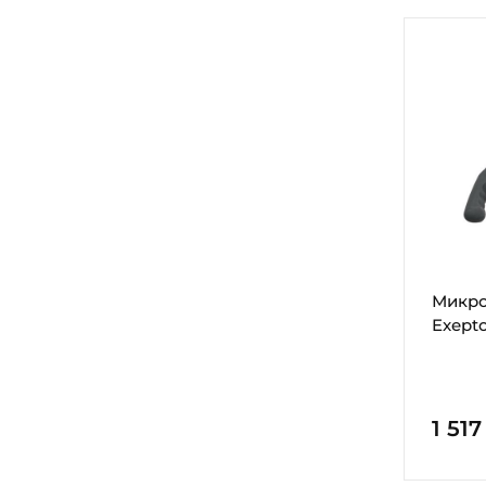
Микро
Exept
1 51