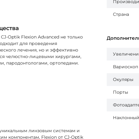
Производи
Страна
щества
CJ-Optik Flexion Advanced не только
Дополнител
одходит для проведения
еского лечения, но и эффективно
Увеличени
ся челюстно-лицевыми хирургами,
и, пародонтологами, ортопедами.
Вариоскоп
Окуляры
Порты
Фотоадапт
Наклонный
 уникальным линзовым системам и
им компонентам, Flexion от CJ-Optik