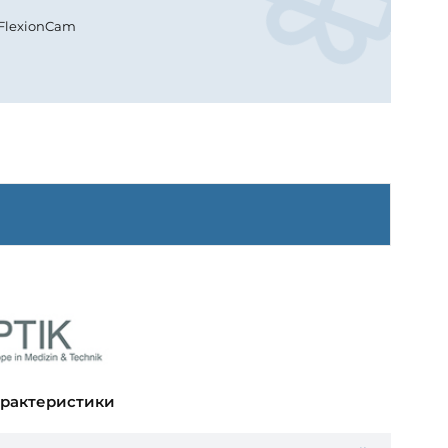
 FlexionCam
арактеристики