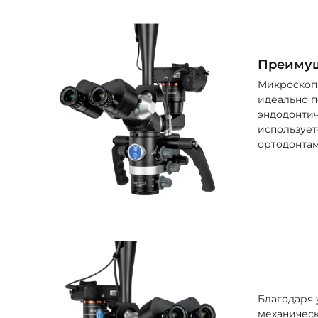
Преиму
Микроскоп 
идеально п
эндодонтич
использует
ортодонтам
Благодаря
механическ