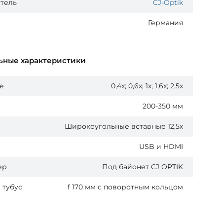
тель
CJ-Optik
Германия
ьные характеристики
е
0,4х; 0,6х; 1х; 1,6х; 2,5х
200-350 мм
Широкоугольные вставные 12,5х
USB и HDMI
ер
Под байонет CJ OPTIK
 тубус
f 170 мм с поворотным кольцом