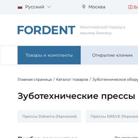
Русский
Москва
Вн
Комплексный подход к
вашему бизнесу
Товары и комплекты
Открытие клиник
Главная страница
/
Каталог товаров
/
Зуботехническое обор
Зуботехнические прессы S
Прессы Dekema (Германия)
Прессы DREVE (Герман
По популя