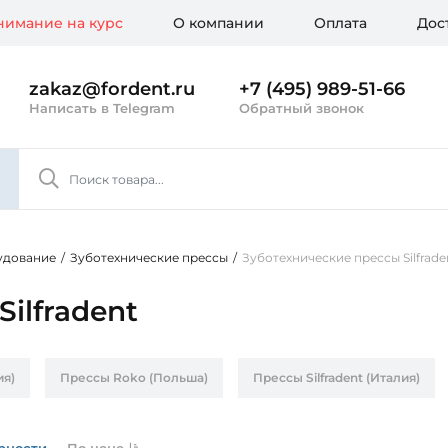
имание на курс
О компании
Оплата
Дос
zakaz@fordent.ru
+7 (495) 989-51-66
Написать в Telegram
Обратный звонок
удование
/
Зуботехнические прессы
/
Зуботехнические прессы Silfrade
ilfradent
ия)
Прессы Roko (Польша)
Прессы Silfradent (Италия)
рности
По цене