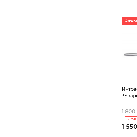
Скидка
Интра
3Shape
1 800
- 250
1 55