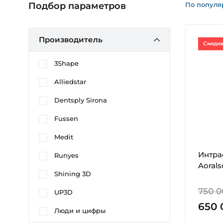
По популя
Подбор параметров
Производитель
Скидка
3Shape
Alliedstar
Dentsply Sirona
Fussen
Medit
Интра
Runyes
Aorals
Shining 3D
750 0
UP3D
650 
Люди и цифры