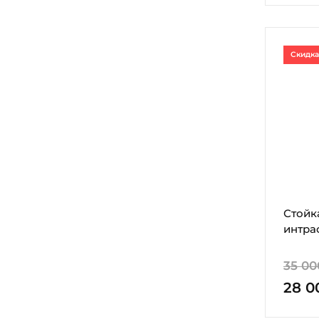
Скидка
Стойк
интра
35 00
28 0