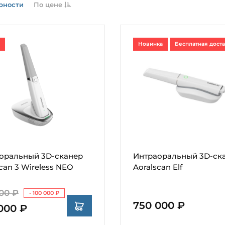
рности
По цене
Новинка
Бесплатная дост
оральный 3D-сканер
Интраоральный 3D-ск
can 3 Wireless NEO
Aoralscan Elf
00 ₽
- 100 000 ₽
750 000 ₽
000 ₽