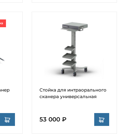
ка
анер
Стойка для интраорального
сканера универсальная
53 000 ₽