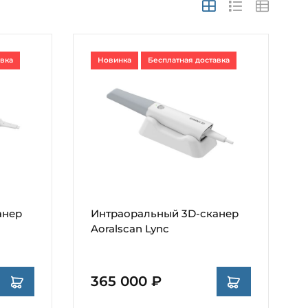
авка
Новинка
Бесплатная доставка
анер
Интраоральный 3D-сканер
Aoralscan Lync
365 000 ₽