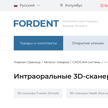
Русский
Колумбус
Вн
Комплексный подход к
вашему бизнесу
Товары и комплекты
Открытие клиник
Главная страница
/
Каталог товаров
/
CAD/CAM системы
/
Ин
Интраоральные 3D-скан
3D-сканеры Fussen (Китай)
3D-сканеры Medit (Южна