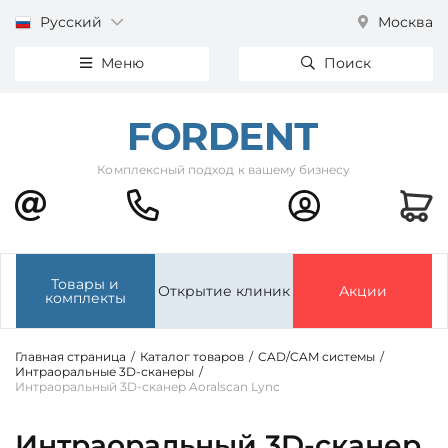
Русский
Москва
Меню
Поиск
Комплексный подход к вашему бизнесу
Товары и
Открытие клиник
Акции
комплекты
Главная страница
/
Каталог товаров
/
CAD/CAM системы
/
Интраоральные 3D-сканеры
/
Интраоральный 3D-сканер Aoralscan Lync
Интраоральный 3D-сканер