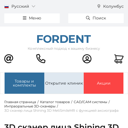
Русский
Колумбус
Меню
Поиск
Комплексный подход к вашему бизнесу
Товары и
Открытие клиник
Акции
комплекты
Главная страница
/
Каталог товаров
/
CAD/CAM системы
/
Интраоральные 3D-сканеры
/
3D сканер лица Shining 3D MetiSmileMR с функцией аксиографа
3D сканер лица Shining 3D