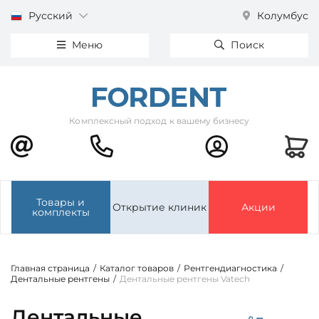
Русский
Колумбус
Меню
Поиск
Комплексный подход к вашему бизнесу
Товары и
Открытие клиник
Акции
комплекты
Главная страница
/
Каталог товаров
/
Рентгендиагностика
/
Дентальные рентгены
/
Дентальные рентгены Vatech
Дентальные