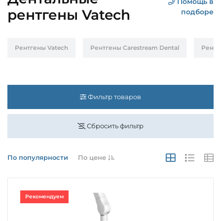
Помощь в
рентгены Vatech
подборе
Рентгены Vatech
Рентгены Carestream Dental
Рентг
Фильтр товаров
Сбросить фильтр
По популярности
По цене
Рекомендуем