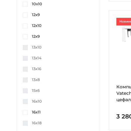
10х10
12x9
Новин
12х10
12х9
13x10
13x14
13x16
13x8
Компь
15x6
Vatech
цефал
16x10
16x11
3 28
16x18