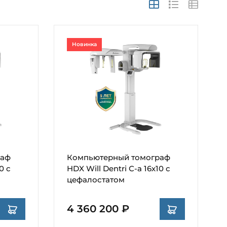
Новинка
раф
Компьютерный томограф
0 с
HDX Will Dentri С-а 16х10 с
цефалостатом
4 360 200 ₽