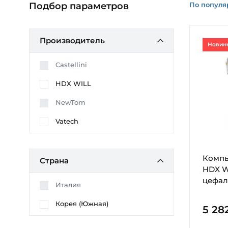
По популя
Подбор параметров
Производитель
Новин
Castellini
HDX WILL
NewTom
Vatech
Компь
Страна
HDX Wi
цефал
Италия
Корея (Южная)
5 28