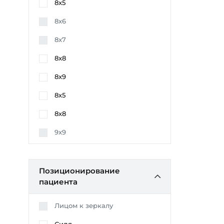
8x5
8x6
8x7
8x8
8x9
8х5
8х8
9x9
Позиционирование
пациента
Лицом к зеркалу