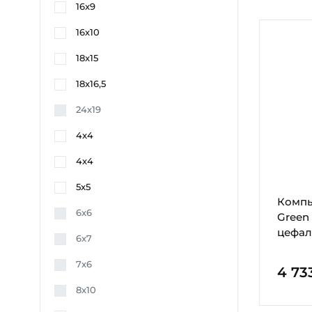
16x9
16х10
18x15
18x16,5
24х19
4x4
4х4
5x5
Компь
6x6
Green 
цефал
6x7
7x6
4 73
8x10