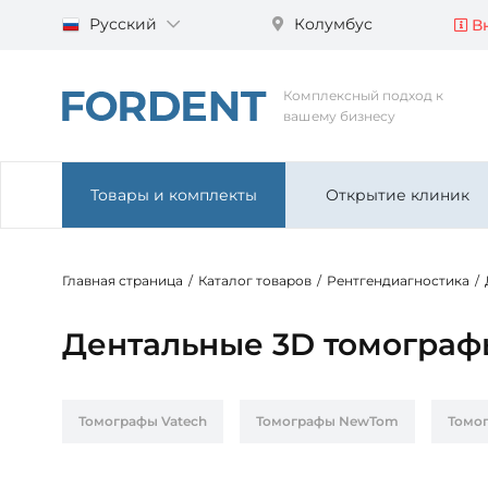
Русский
Колумбус
Вн
Комплексный подход к
вашему бизнесу
Товары и комплекты
Открытие клиник
Главная страница
/
Каталог товаров
/
Рентгендиагностика
/
Дентальные 3D томограф
Томографы Vatech
Томографы NewTom
Томо
Томографы с цефалостатом