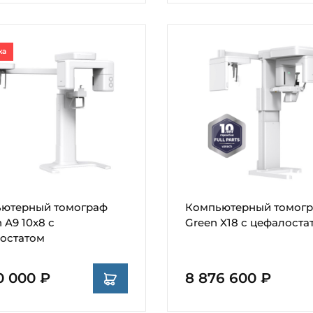
ка
ютерный томограф
Компьютерный томог
 A9 10x8 с
Green X18 с цефалоста
остатом
0 000 ₽
8 876 600 ₽