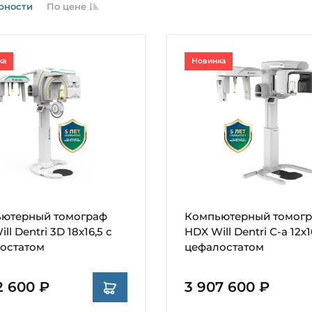
рности
По цене
ка
Новинка
ютерный томограф
Компьютерный томог
ll Dentri 3D 18x16,5 с
HDX Will Dentri С-а 12х1
остатом
цефалостатом
2 600 ₽
3 907 600 ₽