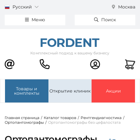
Русский
Москва
Меню
Поиск
Комплексный подход к вашему бизнесу
Товары и
Открытие клиник
Акции
комплекты
Главная страница
/
Каталог товаров
/
Рентгендиагностика
/
Ортопантомографы
/
Ортопантомографы без цефалостата
Ортопантомографы