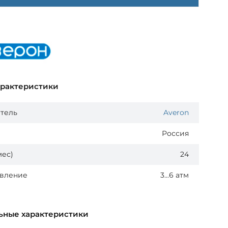
арактеристики
тель
Averon
Россия
мес)
24
авление
3...6 атм
ьные характеристики