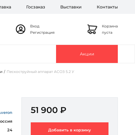
тавка
Госзаказ
Выставки
Контакты
Вход
Корзина
Регистрация
пуста
Акции
ии
/
Пескоструйный аппарат АСОЗ 5.2 У
51 900 ₽
Averon
оссия
24
Добавить в корзину