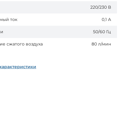
220/230 В
мый ток
0,1 А
ти
50/60 Гц
ие сжатого воздуха
80 л/мин
 характеристики