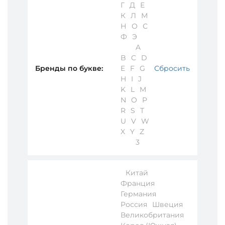
Г
Д
Е
К
Л
М
Н
О
С
Ф
Э
A
B
C
D
Бренды по букве:
E
F
G
Сбросить
H
I
J
K
L
M
N
O
P
R
S
T
U
V
W
X
Y
Z
3
Китай
Франция
Германия
Россия
Швеция
Великобритания