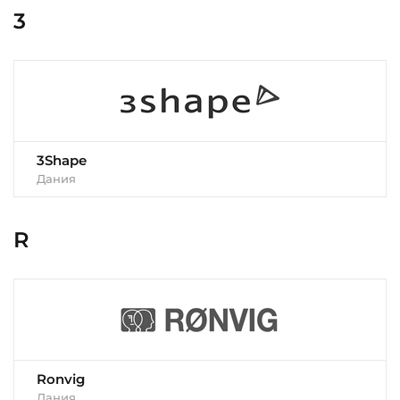
3
3Shape
Дания
R
Ronvig
Дания