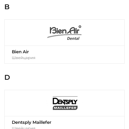
B
Bien Air
Швейцария
D
Dentsply Maillefer
Швейцария