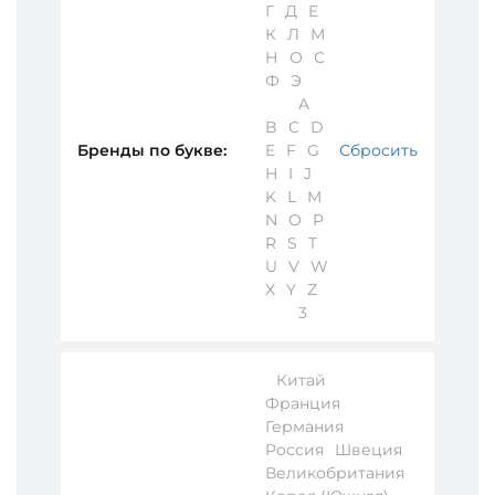
Г
Д
Е
К
Л
М
Н
О
С
Ф
Э
A
B
C
D
Бренды по букве:
E
F
G
Сбросить
H
I
J
K
L
M
N
O
P
R
S
T
U
V
W
X
Y
Z
3
Китай
Франция
Германия
Россия
Швеция
Великобритания