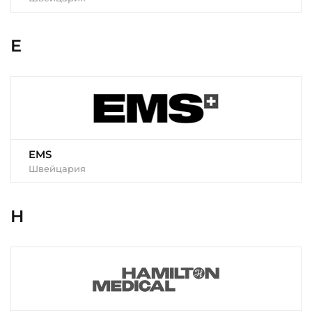
E
EMS
Швейцария
H