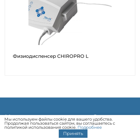
Физиодиспенсер CHIROPRO L
Не нашли, что искали?
Мы используем файлы cookie для вашего удобства.
Продолжая пользоваться сайтом, вы соглашаетесь с
политикой использования cookie.
Подробнее
Принять
Поможем с выбором, ответим на все вопросы,