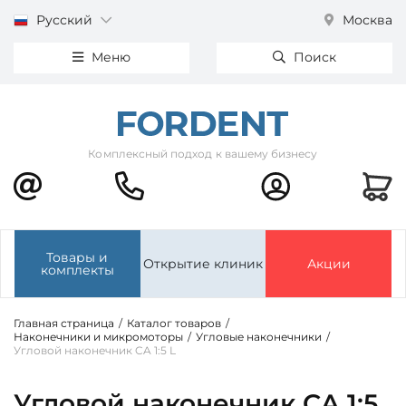
Русский
Москва
Меню
Поиск
Комплексный подход к вашему бизнесу
Товары и
Открытие клиник
Акции
комплекты
Главная страница
/
Каталог товаров
/
Наконечники и микромоторы
/
Угловые наконечники
/
Угловой наконечник CA 1:5 L
Угловой наконечник CA 1:5