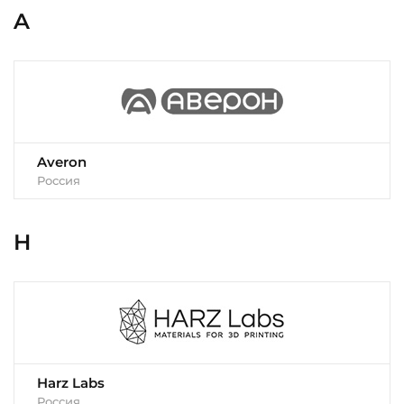
A
Averon
Россия
H
Harz Labs
Россия