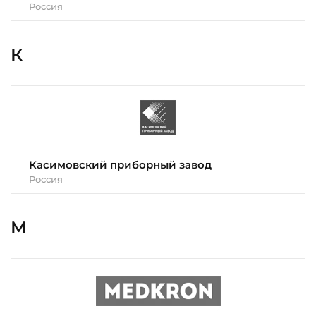
Россия
К
Касимовский приборный завод
Россия
М