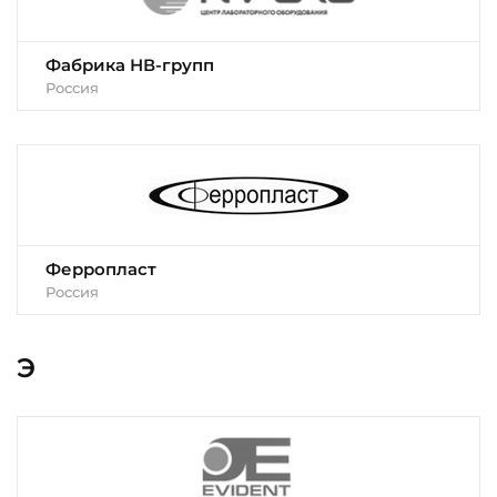
Фабрика НВ-групп
Россия
Ферропласт
Россия
Э