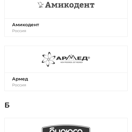
Амикодент
Россия
Армед
Россия
Б