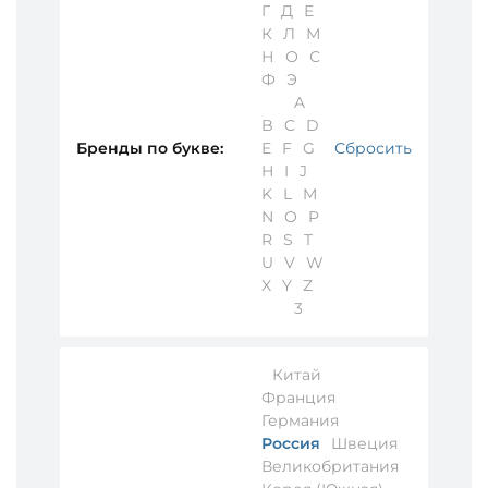
Г
Д
Е
К
Л
М
Н
О
С
Ф
Э
A
B
C
D
Бренды по букве:
E
F
G
Сбросить
H
I
J
K
L
M
N
O
P
R
S
T
U
V
W
X
Y
Z
3
Китай
Франция
Германия
Россия
Швеция
Великобритания