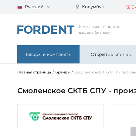
Русский
Колумбус
Вн
Комплексный подход к
вашему бизнесу
Товары и комплекты
Открытие клиник
Главная страница
/
Бренды
/
Смоленское СКТБ СПУ - произв
Смоленское СКТБ СПУ - прои