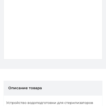
Применение
Стерилизационный кабинет
Позиций в наборе
2
0
0
Подробнее
150 000 ₽
Описание товара
Устройство водоподготовки для стерилизаторов