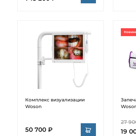
Новин
Комплекс визуализации
Запеч
Woson
Woson
27 90
50 700 ₽
19 0