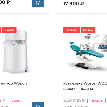
00 ₽
17 900 ₽
Скидка
Подарки
Скидка
ллятор Woson
Установка Woson WOD
верхняя подача
0 ₽
440 000 ₽
- 5 200 ₽
- 35 000 ₽