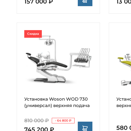
157 000 ₽
13 0
Скидка
Установка Woson WOD 730
Устан
(универсал) верхняя подача
верхн
810 000 ₽
- 64 800 ₽
580 
745 200 ₽