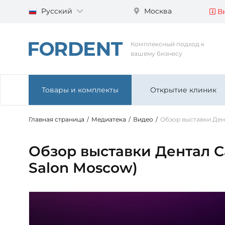
Русский
Москва
Вн
Комплексный подход к
вашему бизнесу
Товары и комплекты
Открытие клиник
Главная страница
/
Медиатека
/
Видео
/
Обзор выставки Дент
Обзор выставки Дентал С
Salon Moscow)