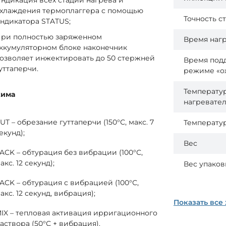
ндикация всех стадий нагрева и
хлаждения термоплаггера с помощью
Точность 
ндикатора STATUS;
ри полностью заряженном
Время нагр
ккумуляторном блоке наконечник
озволяет инжектировать до 50 стержней
Время под
уттаперчи.
режиме «о
Температу
жима
нагревате
UT – обрезание гуттаперчи (150°С, макс. 7
Температу
екунд);
Вес
ACK – обтурация без вибрации (100°С,
акс. 12 секунд);
Вес упаков
ACK – обтурация с вибрацией (100°С,
акс. 12 секунд, вибрация);
Показать все
IX – тепловая активация ирригационного
аствора (50°С + вибрация).