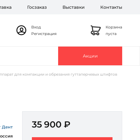
тавка
Госзаказ
Выставки
Контакты
Вход
Корзина
Регистрация
пуста
Акции
аппарат для компакции и обрезания гуттаперчевых штифтов
35 900 ₽
т Дент
оссия