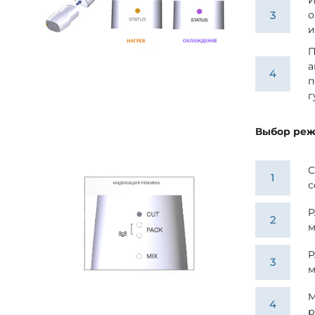
И
о
и
П
а
п
г
Выбор ре
C
с
P
м
P
м
M
р