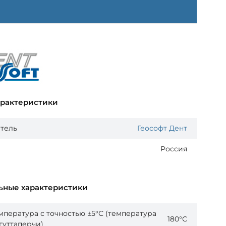
арактеристики
тель
Геософт Дент
Россия
ьные характеристики
мпература с точностью ±5°С (температура
180°С
гуттаперчи)