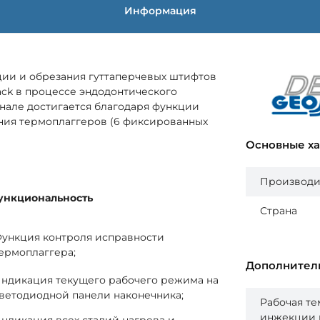
Информация
кции и обрезания гуттаперчевых штифтов
ack в процессе эндодонтического
анале достигается благодаря функции
ния термоплаггеров (6 фиксированных
Основные х
Производи
ункциональность
Страна
ункция контроля исправности
ермоплаггера;
Дополнител
ндикация текущего рабочего режима на
ветодиодной панели наконечника;
Рабочая те
инжекции 