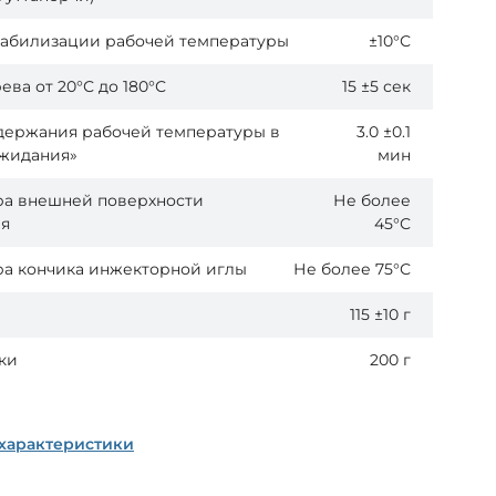
стабилизации рабочей температуры
±10°С
ева от 20°С до 180°С
15 ±5 сек
держания рабочей температуры в
3.0 ±0.1
жидания»
мин
ра внешней поверхности
Не более
ля
45°С
ра кончика инжекторной иглы
Не более 75°С
115 ±10 г
ки
200 г
 характеристики