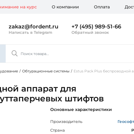
имание на курс
О компании
Оплата
Дос
zakaz@fordent.ru
+7 (495) 989-51-66
Написать в Telegram
Обратный звонок
рудование
/
Обтурационные системы
/
Estus Pack Plus беспроводной 
дной аппарат для
гуттаперчевых штифтов
Основные характеристики
Производитель
Геософ
Страна
Р