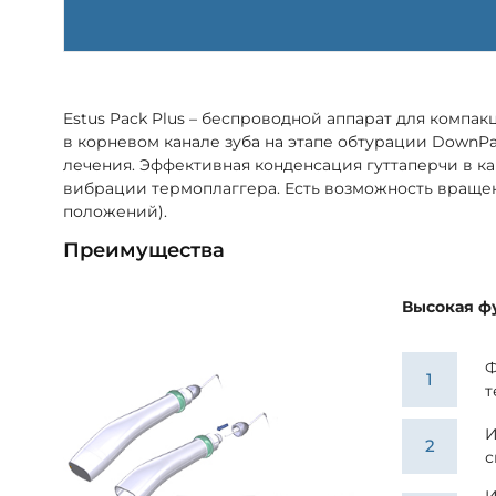
Estus Pack Plus – беспроводной аппарат для компа
в корневом канале зуба на этапе обтурации DownP
лечения. Эффективная конденсация гуттаперчи в к
вибрации термоплаггера. Есть возможность враще
положений).
Преимущества
Высокая ф
Ф
т
И
с