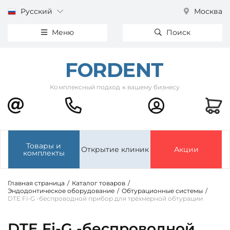
Русский
Москва
Меню
Поиск
Комплексный подход к вашему бизнесу
Товары и
Открытие клиник
Акции
комплекты
Главная страница
/
Каталог товаров
/
Эндодонтическое оборудование
/
Обтурационные системы
/
DTE Fi-G -беспроводной прибор для трёхмерной обтурации
DTE Fi-G -беспроводной