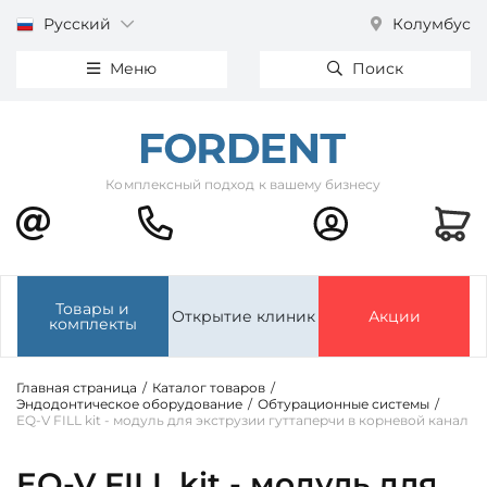
Русский
Колумбус
Меню
Поиск
Комплексный подход к вашему бизнесу
Товары и
Открытие клиник
Акции
комплекты
Главная страница
/
Каталог товаров
/
Эндодонтическое оборудование
/
Обтурационные системы
/
EQ-V FILL kit - модуль для экструзии гуттаперчи в корневой канал
EQ-V FILL kit - модуль для