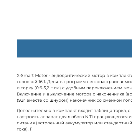
X-Smart Motor - эндодонтический мотор в комплек
головкой 16:1. Девять программ легконастраиваемых
и торку (0,6-5,2 Нсм) с удобным переключением м
Включение и выключение мотора с наконечника (в
(92г вместе со шнуром) наконечник со сменной го
Дополнительно в комплект входит таблица торка, 
настроить аппарат для любого NiTi вращающегося и
питания (встроенный аккумулятор или стандартный
тока). Г