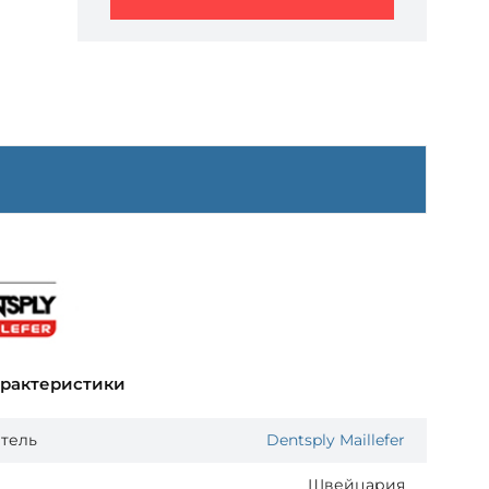
арактеристики
тель
Dentsply Maillefer
Швейцария