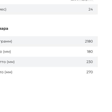
мес)
24
вара
(грамм)
2180
о (мм)
180
тто (мм)
230
то (мм)
270