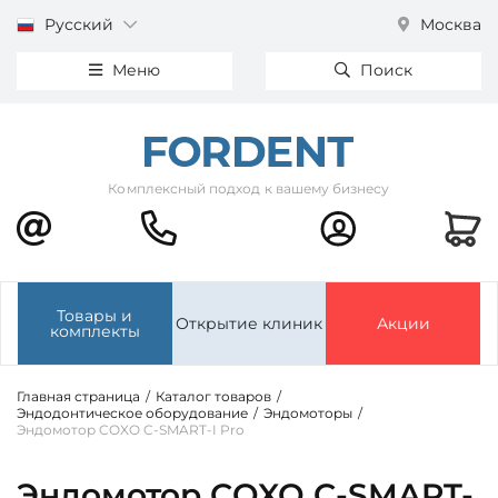
Русский
Москва
Меню
Поиск
Комплексный подход к вашему бизнесу
Товары и
Открытие клиник
Акции
комплекты
Главная страница
/
Каталог товаров
/
Эндодонтическое оборудование
/
Эндомоторы
/
Эндомотор COXO C-SMART-I Pro
Эндомотор COXO C-SMART-