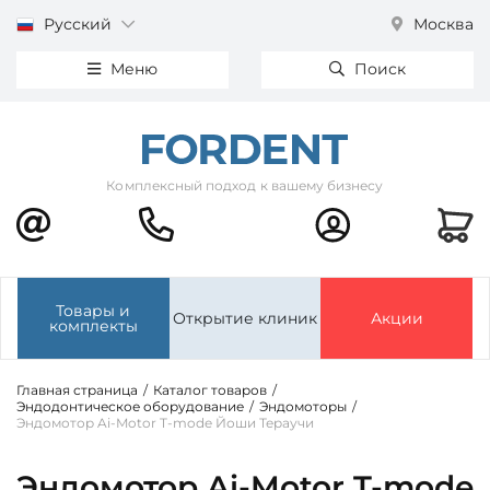
Русский
Москва
Меню
Поиск
Комплексный подход к вашему бизнесу
Товары и
Открытие клиник
Акции
комплекты
Главная страница
/
Каталог товаров
/
Эндодонтическое оборудование
/
Эндомоторы
/
Эндомотор Ai-Motor T-mode Йоши Тераучи
Эндомотор Ai-Motor T-mode