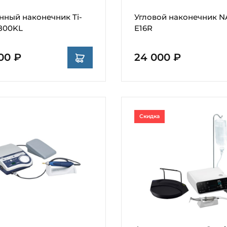
нный наконечник Ti-
Угловой наконечник N
800KL
E16R
00 ₽
24 000 ₽
Скидка