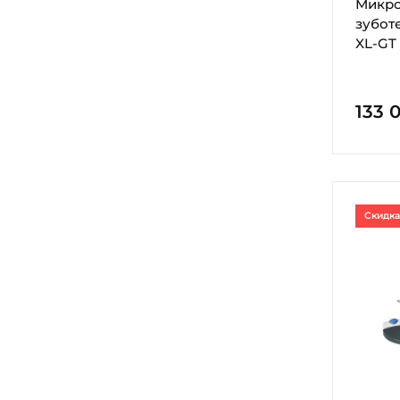
Микр
зубот
XL-GT
133 
Скидка