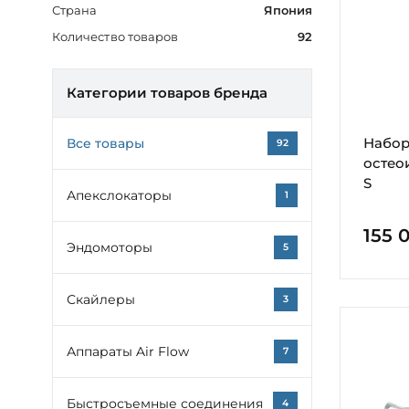
Страна
Япония
Количество товаров
92
Категории товаров бренда
Набор
Все товары
92
остео
S
Апекслокаторы
1
155 
Эндомоторы
5
Скайлеры
3
Аппараты Air Flow
7
Быстросъемные соединения
4