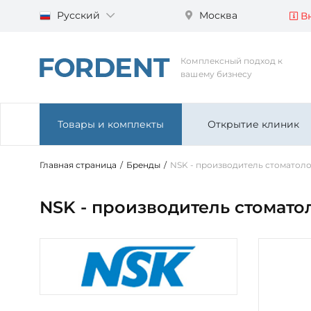
Русский
Москва
Вн
Комплексный подход к
вашему бизнесу
Товары и комплекты
Открытие клиник
Главная страница
/
Бренды
/
NSK - производитель стоматол
NSK - производитель стомат