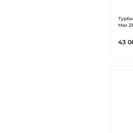
Турби
Max Z
43 0