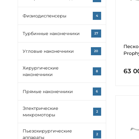
Физиодиспенсеры
4
Турбинные наконечники
27
Песко
Угловые наконечники
20
Proph
Хирургические
63 0
8
наконечники
Прямые наконечники
6
Электрические
2
микромоторы
Пьезохирургические
2
аппараты