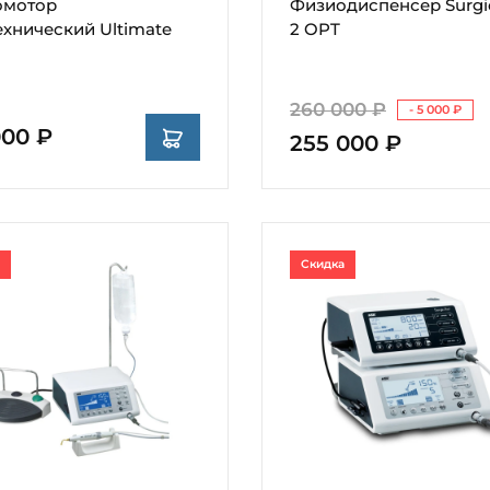
омотор
Физиодиспенсер Surgi
ехнический Ultimate
2 OPT
260 000 ₽
- 5 000 ₽
000 ₽
255 000 ₽
Скидка