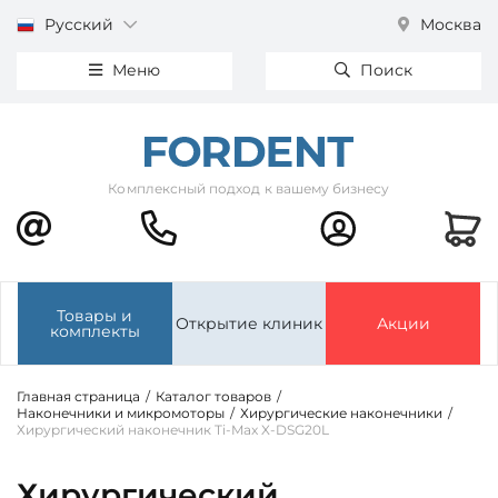
Русский
Москва
Меню
Поиск
Комплексный подход к вашему бизнесу
Товары и
Открытие клиник
Акции
комплекты
Главная страница
/
Каталог товаров
/
Наконечники и микромоторы
/
Хирургические наконечники
/
Хирургический наконечник Ti-Max X-DSG20L
Хирургический