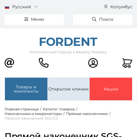
Русский
Колумбус
Меню
Поиск
Комплексный подход к вашему бизнесу
Товары и
Открытие клиник
Акции
комплекты
Главная страница
/
Каталог товаров
/
Наконечники и микромоторы
/
Прямые наконечники
/
Прямой наконечник SGS-ES
Прямой наконечник SGS-