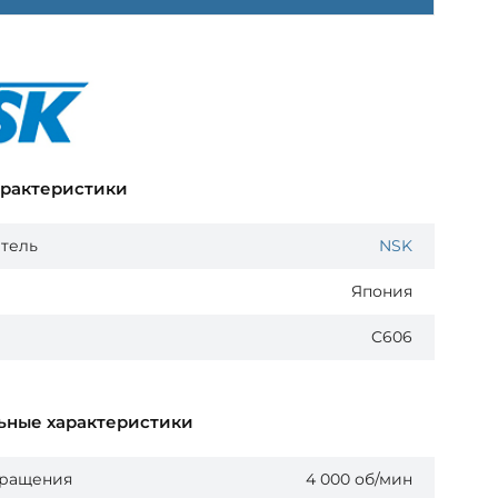
арактеристики
тель
NSK
Япония
C606
ьные характеристики
вращения
4 000 об/мин