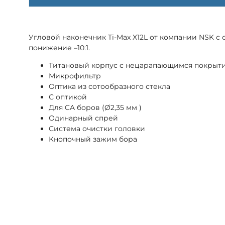
Угловой наконечник Ti-Max X12L от компании NSK с о
понижение –10:1.
Титановый корпус с нецарапающимся покры
Микрофильтр
Оптика из сотообразного стекла
С оптикой
Для CA боров (Ø2,35 мм )
Одинарный спрей
Система очистки головки
Кнопочный зажим бора