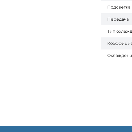
Подсветка
Передача
Тип охлаж
Коэффицие
Охлажден