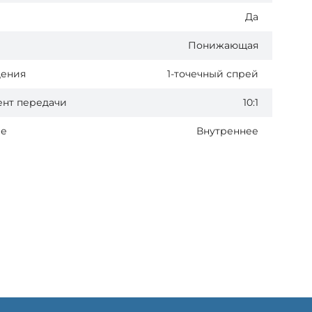
Да
Понижающая
дения
1-точечный спрей
нт передачи
10:1
ие
Внутреннее