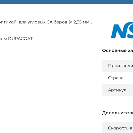
птикой, для угловых CA боров (∅ 2,35 мм),
тием DURACOAT
Основные х
Производи
Страна
Артикул
Дополнител
Скорость 