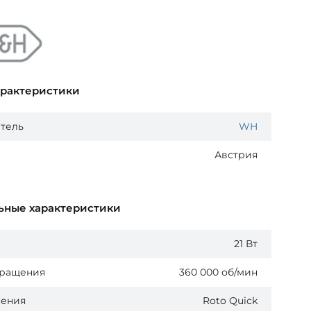
арактеристики
тель
WH
Австрия
ьные характеристики
21 Вт
вращения
360 000 об/мин
нения
Roto Quick