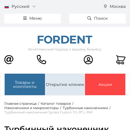
Русский
Москва
Меню
Поиск
Комплексный подход к вашему бизнесу
Товары и
Открытие клиник
Акции
комплекты
Главная страница
/
Каталог товаров
/
Наконечники и микромоторы
/
Турбинные наконечники
/
Турбинный наконечник Synea Fusion TG-97 L RM
Турбинный наконечник