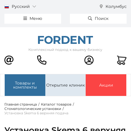
Русский
Колумбус
Меню
Поиск
Комплексный подход к вашему бизнесу
Товары и
Открытие клиник
Акции
комплекты
Главная страница
/
Каталог товаров
/
Стоматологические установки
/
Установка Skema 6 верхняя подача
Установка Skema 6 верхняя