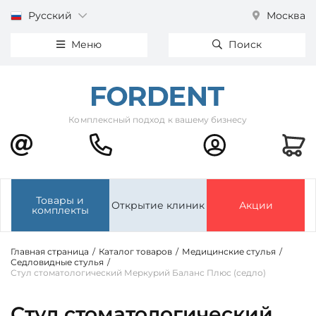
Русский
Москва
Меню
Поиск
Комплексный подход к вашему бизнесу
Товары и
Открытие клиник
Акции
комплекты
Главная страница
/
Каталог товаров
/
Медицинские стулья
/
Седловидные стулья
/
Стул стоматологический Меркурий Баланс Плюс (седло)
Стул стоматологический