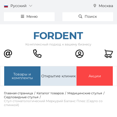
Русский
Москва
Меню
Поиск
Комплексный подход к вашему бизнесу
Товары и
Открытие клиник
Акции
комплекты
Главная страница
/
Каталог товаров
/
Медицинские стулья
/
Седловидные стулья
/
Стул стоматологический Меркурий Баланс Плюс (Седло со
спинкой)