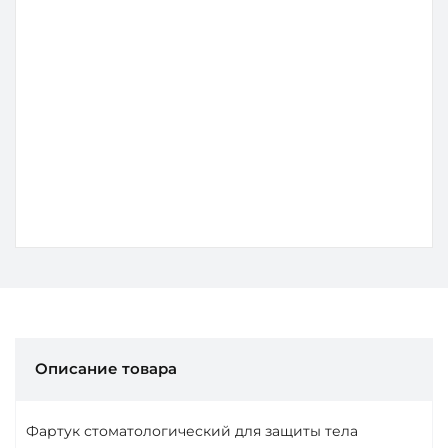
Применение
Рентген кабинет
Позиций в наборе
3
0
0
Подробнее
210 000 ₽
Описание товара
Фартук стоматологический для защиты тела